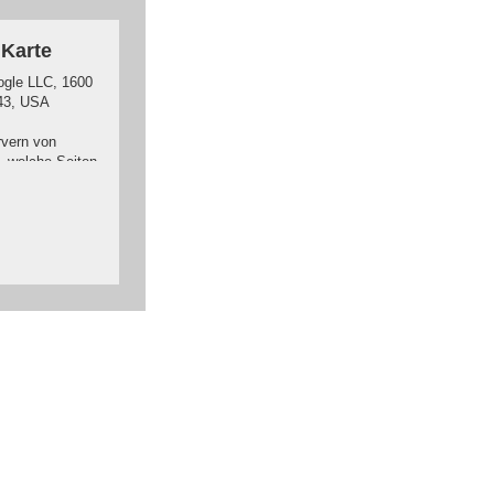
 Karte
ogle LLC, 1600
43, USA
rvern von
t, welche Seiten
nt eingeloggt
nlich
h vorher aus
bieter Cookies
mmeln.
gle finden Sie
r: