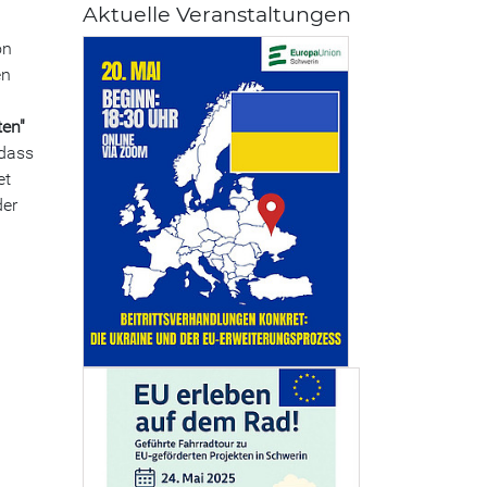
Aktuelle Veranstaltungen
on
en
ten"
 dass
et
der