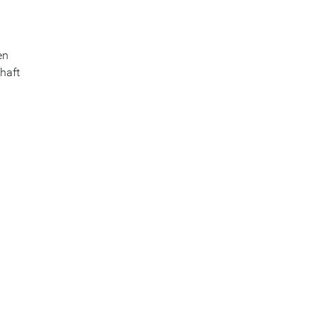
en
haft