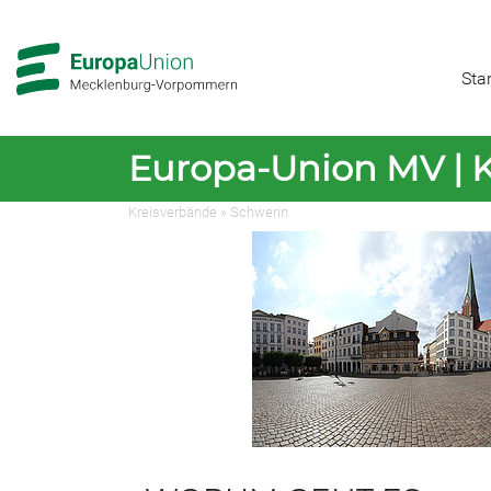
Zur
Zum
Hauptnavigation
Hauptbereich
Star
Europa-Union MV | 
Kreisverbände
»
Schwerin