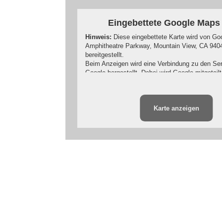
Eingebettete Google Maps
Hinweis:
Diese eingebettete Karte wird von Go
Amphitheatre Parkway, Mountain View, CA 940
bereitgestellt.
Beim Anzeigen wird eine Verbindung zu den Se
Google hergestellt. Dabei wird Google mitgeteil
Sie besuchen. Wenn Sie in Ihrem Google-Accou
sind, kann Google Ihr Surfverhalten Ihnen persö
zuzuordnen. Dies verhindern Sie, indem Sie sic
Karte anzeigen
Ihrem Google-Account ausloggen.
Wird eine Google-Karte angezeigt, setzt der An
ein, die Hinweise über das Nutzerverhalten sa
Weitere Informationen zum Datenschutz bei Goo
in der Datenschutzerklärung des Anbieters unte
https://www.google.de/intl/de/policies/privacy/