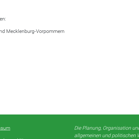
en:
band Mecklenburg-Vorpommern
ssum
Die Planung, Organisation u
allgemeinen und politischen 