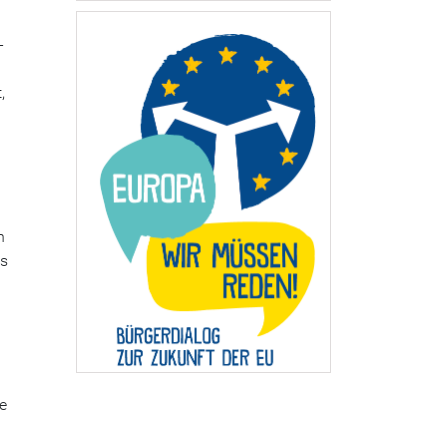
-
,
n
ns
e