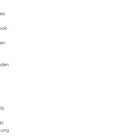
ses
ook-
ken
nden
lb
kt
nkung