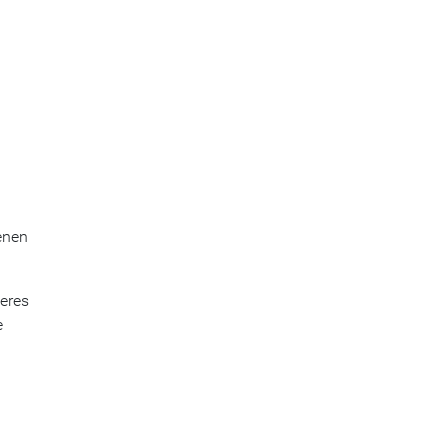
enen
eres
e